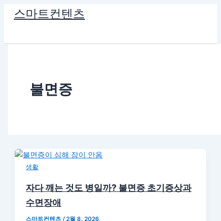
콘
스마트컨텐츠
텐
츠
로
건
너
뛰
불면증
기
생활
자다 깨는 것도 병일까? 불면증 초기증상과
수면장애
스마트컨텐츠
/
2월 8, 2026